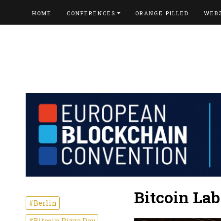
HOME
CONFERENCES
ORANGE PILLED
WEB
Bitcoin Lab
#Berlin
#Bitcoin Pizza Day