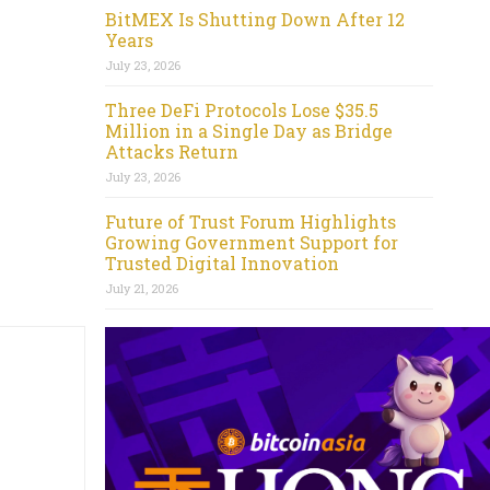
BitMEX Is Shutting Down After 12
Years
July 23, 2026
Three DeFi Protocols Lose $35.5
Million in a Single Day as Bridge
Attacks Return
July 23, 2026
Future of Trust Forum Highlights
Growing Government Support for
Trusted Digital Innovation
July 21, 2026