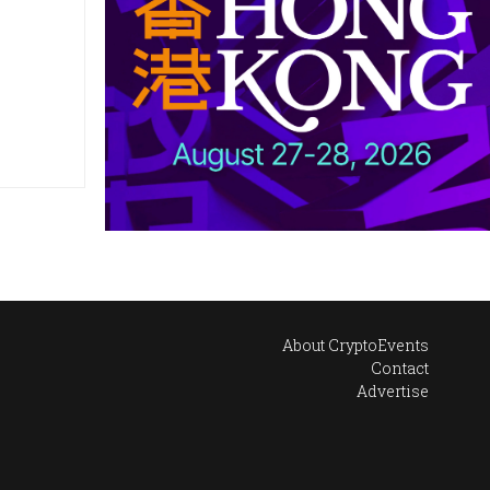
About CryptoEvents
Contact
Advertise