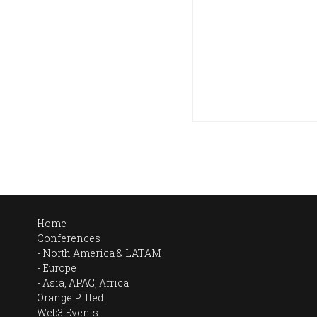
Home
Conferences
North America & LATAM
Europe
Asia, APAC, Africa
Orange Pilled
Web3 Events